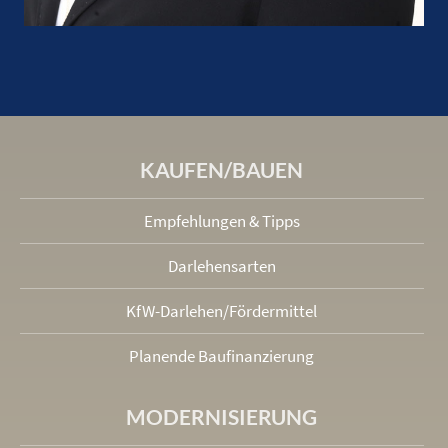
KAUFEN/BAUEN
Empfehlungen & Tipps
Darlehensarten
KfW-Darlehen/Fördermittel
Planende Baufinanzierung
MODERNISIERUNG